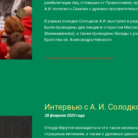
реабилитации лиц, отпавших от Православия, п
А.И. посетил о.Сахалин с духовно-просветитель
В рамках поездки Солодков А.И. выступил в ря
Были проведены две лекции в открытом Миссио
(Венииаминова), а также проведены беседы с 
Братства св. Александра Невского.
все новости миссионерского центра
Интервью с А. И. Солод
28 февраля 2025 года
Откуда берутся неонацисты и что такое неоязы
страшным явлениям, а также о духовных ценнос