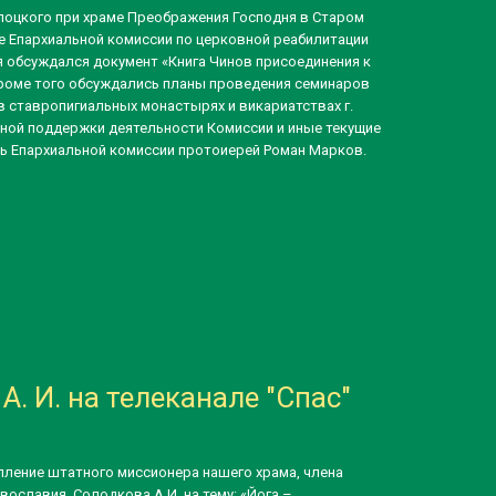
лоцкого при храме Преображения Господня в Старом
е Епархиальной комиссии по церковной реабилитации
я обсуждался документ «Книга Чинов присоединения к
роме того обсуждались планы проведения семинаров
в ставропигиальных монастырях и викариатствах г.
ной поддержки деятельности Комиссии и иные текущие
ь Епархиальной комиссии протоиерей Роман Марков.
. И. на телеканале "Спас"
пление штатного миссионера нашего храма, члена
ославия, Солодкова А.И. на тему: «Йога –