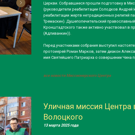
Церкви. Собравшиеся прошли подготовку в Мис
(руководители реабилитации Солодков Андрей И
реабилитации жертв нетрадиционных религий пам
Тремаскин). Душепопечительский православный
Кронштадтского также активно участвовал в п
(Адливанкин)).
Перед участниками собрания выступил настояте
протоиерей Роман Марков, затем диакон Алекса
имя Святейшего Патриарха о совершении Чина п
все новости Миссионерского Центра
Уличная миссия Центра 
Волоцкого
13 марта 2025 года