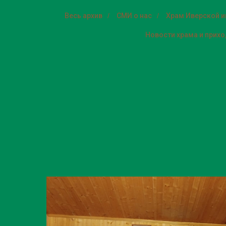
Весь архив
/
СМИ о нас
/
Храм Иверской 
Новости храма и прих