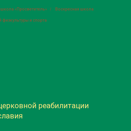
 школа «Просветитель»
/
Воскресная школа
 физкультуры и спорта
церковной реабилитации
славия