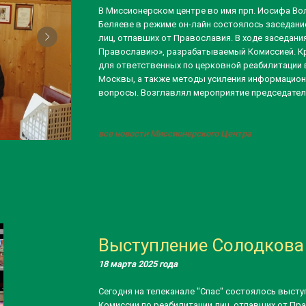
В Миссионерском центре во имя прп. Иосифа Во
Беляеве в режиме он-лайн состоялось заседани
лиц, отпавших от Православия. В ходе заседани
Православию», разрабатываемый Комиссией. К
для ответственных по церковной реабилитации 
Москвы, а также методы усиления информацион
вопросы. Возглавлял мероприятие председател
все новости Миссионерского Центра
Выступление Солодкова А
18 марта 2025 года
Сегодня на телеканале "Спас" состоялось высту
Комиссии по реабилитации лиц, отпавших от Прав