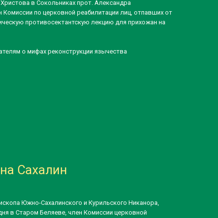
Христова в Сокольниках прот. Александра
н Комиссии по церковной реабилитации лиц, отпавших от
ическую противосектантскую лекцию для прихожан на
ателям о мифах реконструкции язычества
на Сахалин
пископа Южно-Сахалинского и Курильского Никанора,
ня в Старом Беляеве, член Комиссии церковной