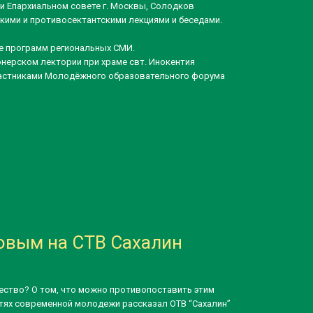
ри Епархиальном совете г. Москвы, Солодков
скими и противосектантскими лекциями и беседами.
де программ региональных СМИ.
нерском лектории при храме свт. Инокентия
участниками Молодёжного образовательного форума
ковым на СТВ Сахалин
чество? О том, что можно противопоставить этим
тях современной молодежи рассказал ОТВ “Сахалин”